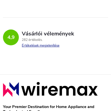
Vásárlói vélemények
4,9
282 értékelés
Értékelések megjelenítése
L
á
b
Your Premier Destination for Home Appliance and