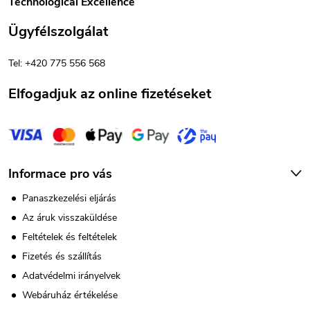
Technological Excellence
l
Ügyfélszolgálat
é
Tel: +420 775 556 568
c
Elfogadjuk az online fizetéseket
Informace pro vás
Panaszkezelési eljárás
Az áruk visszaküldése
Feltételek és feltételek
Fizetés és szállítás
Adatvédelmi irányelvek
Webáruház értékelése