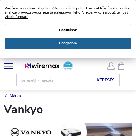
Používáme cookies, abychom Vám umožnili pohodlné prohlížení webu a díky
analýze provozu webu neustále zlepšovali jeho funkce, výkon a použitelnost.
Více informací
Beállítások
Elfogadom
Ugrás
KOSÁ
a
fő
KERESÉS
tartalomhoz
Márka
Vankyo