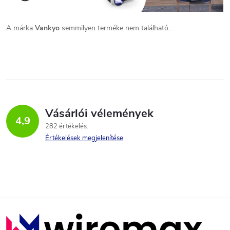
A márka
Vankyo
semmilyen terméke nem található...
Vásárlói vélemények
4,9
282 értékelés
Értékelések megjelenítése
L