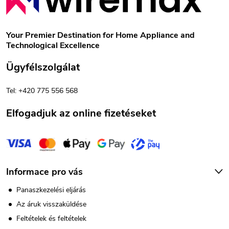
á
b
Your Premier Destination for Home Appliance and
Technological Excellence
l
Ügyfélszolgálat
é
Tel: +420 775 556 568
c
Elfogadjuk az online fizetéseket
Informace pro vás
Panaszkezelési eljárás
Az áruk visszaküldése
Feltételek és feltételek