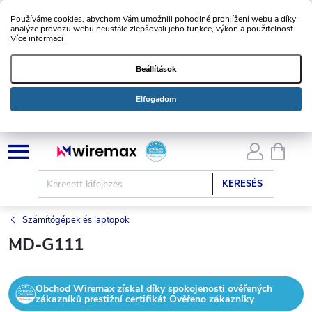
Používáme cookies, abychom Vám umožnili pohodlné prohlížení webu a díky
analýze provozu webu neustále zlepšovali jeho funkce, výkon a použitelnost.
Více informací
Beállítások
Elfogadom
Ugrás
KOSÁ
a
fő
KERESÉS
tartalomhoz
Számítógépek és laptopok
MD-G111
Obchod Wiremax získal díky spokojenosti ověřených
zákazníků prestižní certifikát Ověřeno zákazníky