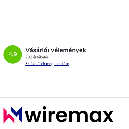
Vásárlói vélemények
4,9
282 értékelés
Értékelések megjelenítése
L
á