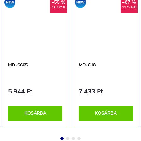
Akció
Akció
–55 %
–67 %
13 497 Ft
22 749 Ft
MD-S605
MD-C18
5 944 Ft
7 433 Ft
KOSÁRBA
KOSÁRBA