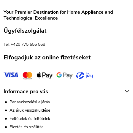
b
Your Premier Destination for Home Appliance and
Technological Excellence
l
Ügyfélszolgálat
é
Tel: +420 775 556 568
c
Elfogadjuk az online fizetéseket
Informace pro vás
Panaszkezelési eljárás
Az áruk visszaküldése
Feltételek és feltételek
Fizetés és szállítás