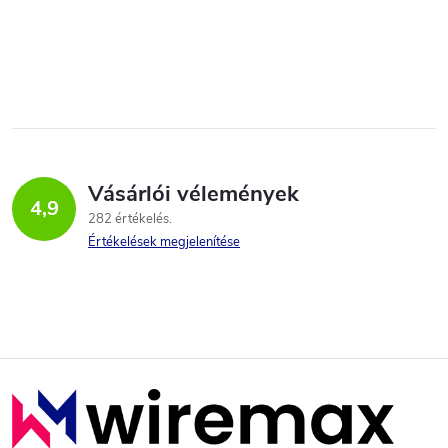
Vásárlói vélemények
4,9
282 értékelés
Értékelések megjelenítése
L
á