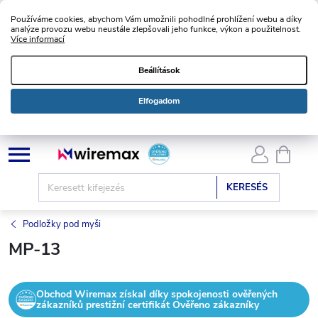
Používáme cookies, abychom Vám umožnili pohodlné prohlížení webu a díky
analýze provozu webu neustále zlepšovali jeho funkce, výkon a použitelnost.
Více informací
Beállítások
Elfogadom
Ugrás
KOSÁ
a
fő
KERESÉS
tartalomhoz
Podložky pod myši
MP-13
Obchod Wiremax získal díky spokojenosti ověřených
zákazníků prestižní certifikát Ověřeno zákazníky