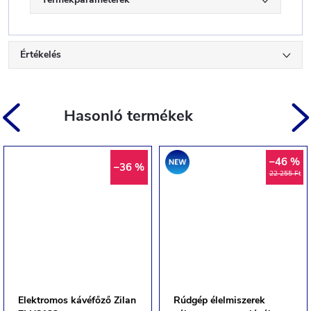
Értékelés
Akció
–46 %
–36 %
22 255 Ft
Elektromos kávéfőző Zilan
Rúdgép élelmiszerek