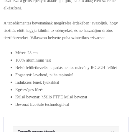
teszi. Ezt a grillserpenyőt akkor ajánljuk, ha 2-4 adag ételt szeretne
elkészíteni.
A tapadásmentes bevonatának megőrzése érdekében javasoljuk, hogy
tisztítás előtt hagyja kihűlni az edényeket, és ne használjon drótos
tisztítószereket. Válasszon helyette puha szintetikus szivacsot.
Méret: 28 cm
100% alumínium test
Belső felületkezelés: tapadásmentes márvány ROUGH felület
Fogantyú: levehető, puha tapintású
Indukciós fenék lyukakkal
Egészséges főzés
Külső bevonat: hőálló PTFE külső bevonat
Bevonat EcoSafe technológiával
Termékparaméterek