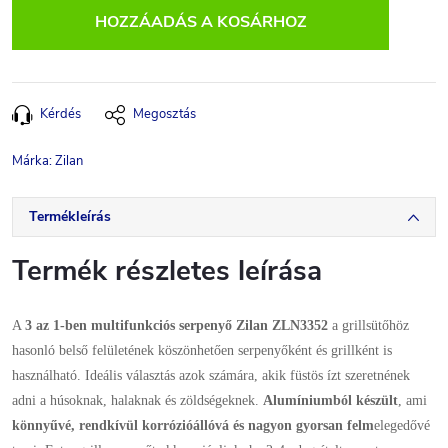
HOZZÁADÁS A KOSÁRHOZ
Kérdés
Megosztás
Márka:
Zilan
Termékleírás
Termék részletes leírása
A
3 az 1-ben multifunkciós serpenyő Zilan ZLN3352
a grillsütőhöz
hasonló belső felületének köszönhetően serpenyőként és grillként is
használható. Ideális választás azok számára, akik füstös ízt szeretnének
adni a húsoknak, halaknak és zöldségeknek.
Alumíniumból készült
, ami
könnyűvé, rendkívül korrózióállóvá és nagyon gyorsan felm
elegedővé