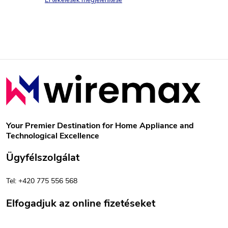
L
á
b
Your Premier Destination for Home Appliance and
Technological Excellence
l
Ügyfélszolgálat
é
Tel: +420 775 556 568
c
Elfogadjuk az online fizetéseket