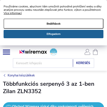
Používáme cookies, abychom Vám umožnili pohodlné prohlížení webu a díky
analýze provozu webu neustále zlepšovali jeho funkce, výkon a použitelnost.
Více informací
Beállítások
Elfogadom
Ugrás
KOSÁ
a
fő
KERESÉS
tartalomhoz
Konyhai készülékek
Többfunkciós serpenyő 3 az 1-ben
Zilan ZLN3352
Obchod Wiremax získal díky spokojenosti ověřených