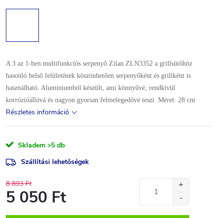
A 3 az 1-ben multifunkciós serpenyő Zilan ZLN3352 a grillsütőhöz
hasonló belső felületének köszönhetően serpenyőként és grillként is
használható. Alumíniumból készült, ami könnyűvé, rendkívül
korrózióállóvá és nagyon gyorsan felmelegedővé teszi. Méret: 28 cm
Részletes információ
Skladem
>5 db
Szállítási lehetőségek
8 893 Ft
5 050 Ft
Egységár: