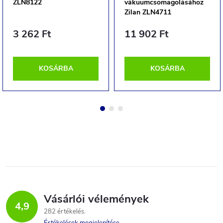
ZLN8122
vákuumcsomagolásához
Zilan ZLN4711
3 262 Ft
11 902 Ft
KOSÁRBA
KOSÁRBA
Vásárlói vélemények
4,9
282 értékelés
Értékelések megjelenítése