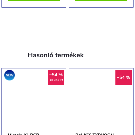
Akció
–54 %
–54 %
18 343 Ft