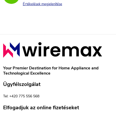
Értékelések megjelenítése
L
á
b
Your Premier Destination for Home Appliance and
Technological Excellence
l
Ügyfélszolgálat
é
Tel: +420 775 556 568
c
Elfogadjuk az online fizetéseket