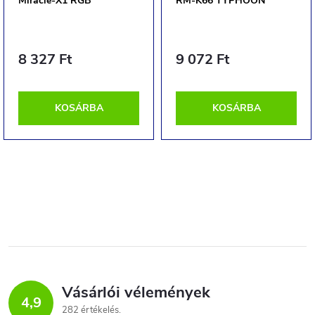
Miracle-X1 RGB
RM-K66 TYPHOON
8 327 Ft
9 072 Ft
KOSÁRBA
KOSÁRBA
Vásárlói vélemények
4,9
282 értékelés