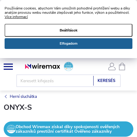
Používáme cookies, abychom Vám umožnili pohodlné prohlížení webu a díky
analýze provozu webu neustále zlepšovali jeho funkce, výkon a použitelnost.
Více informací
Beállítások
Elfogadom
Ugrás
KOSÁ
a
fő
KERESÉS
tartalomhoz
Herní sluchátka
ONYX-S
Obchod Wiremax získal díky spokojenosti ověřených
zákazníků prestižní certifikát Ověřeno zákazníky