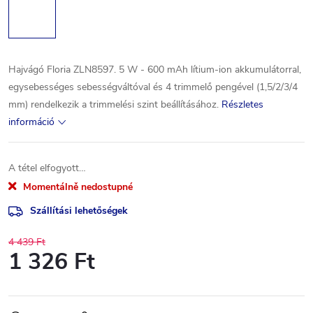
Hajvágó Floria ZLN8597. 5 W - 600 mAh lítium-ion akkumulátorral,
egysebességes sebességváltóval és 4 trimmelő pengével (1,5/2/3/4
mm) rendelkezik a trimmelési szint beállításához.
Részletes
információ
A tétel elfogyott…
Momentálně nedostupné
Szállítási lehetőségek
4 439 Ft
1 326 Ft
Egységár: