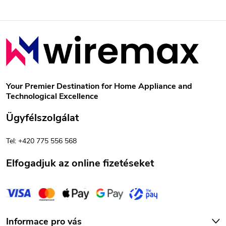
L
á
b
Your Premier Destination for Home Appliance and
Technological Excellence
l
Ügyfélszolgálat
é
Tel: +420 775 556 568
c
Elfogadjuk az online fizetéseket
Informace pro vás