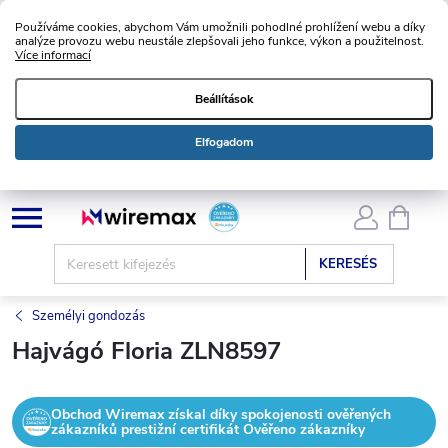
Používáme cookies, abychom Vám umožnili pohodlné prohlížení webu a díky
analýze provozu webu neustále zlepšovali jeho funkce, výkon a použitelnost.
Více informací
Beállítások
Elfogadom
Ugrás
KOSÁ
a
fő
KERESÉS
tartalomhoz
Személyi gondozás
Hajvágó Floria ZLN8597
Obchod Wiremax získal díky spokojenosti ověřených
zákazníků prestižní certifikát Ověřeno zákazníky