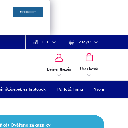
Elfogadom
HUF
Magyar
KOSÁR
Üres kosár
Bejelentkezés
ámítógépek és laptopok
TV, fotó, hang
Nyomtatók
H
fikát Ověřeno zákazníky