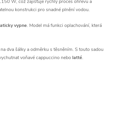
1150 W, což zajišťuje rychlý proces ohřevu a
telnou konstrukci pro snadné plnění vodou.
aticky vypne
. Model má funkci oplachování, která
u na dva šálky a odměrku s těsněním. S touto sadou
 vychutnat voňavé cappuccino nebo
latté
.