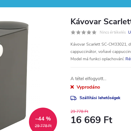
Kávovar Scarle
Nincs értékelés
U
Kávovar Scarlett SC-CM33021, dv
cappuccinátor, voňavé cappuccino
Model má funkci oplachování.
Ré
A tétel elfogyott…
Vyprodáno
Szállítási lehetőségek
29 778 Ft
16 669 Ft
–44 %
29 778 Ft
Egységár: