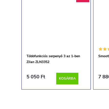
lan
Többfunkciós serpenyő 3 az 1-ben
Smoot
Zilan ZLN3352
5 050 Ft
7 88
BA
KOSÁRBA