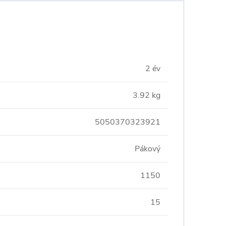
2 év
3.92 kg
5050370323921
Pákový
1150
15