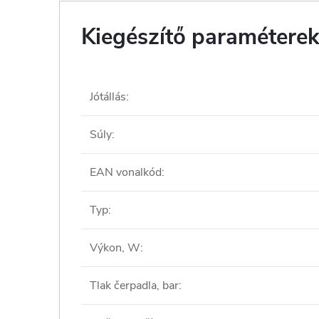
Kiegészítő paramétere
Jótállás
:
Súly
:
EAN vonalkód
:
Typ
:
Výkon, W
:
Tlak čerpadla, bar
: