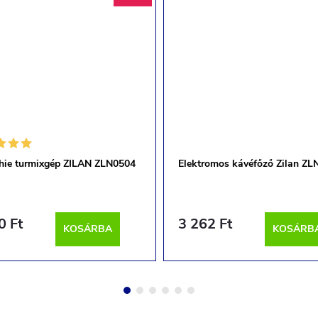
hie turmixgép ZILAN ZLN0504
Elektromos kávéfőző Zilan ZL
0 Ft
3 262 Ft
KOSÁRBA
KOSÁRB