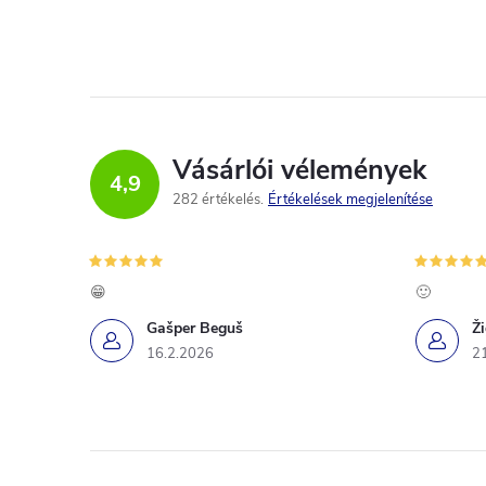
Vásárlói vélemények
4,9
282 értékelés
Értékelések megjelenítése
😁
🙂
Gašper Beguš
Ž
16.2.2026
2
L