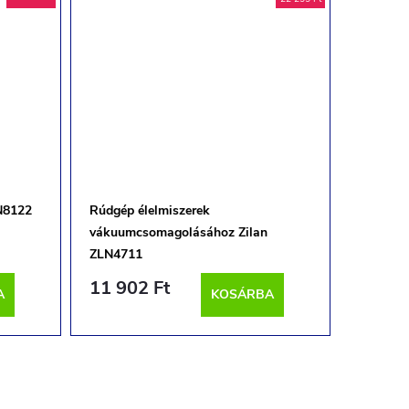
N8122
Rúdgép élelmiszerek
Konyhai
vákuumcsomagolásához Zilan
Hurrica
ZLN4711
11 902 Ft
32 75
A
KOSÁRBA