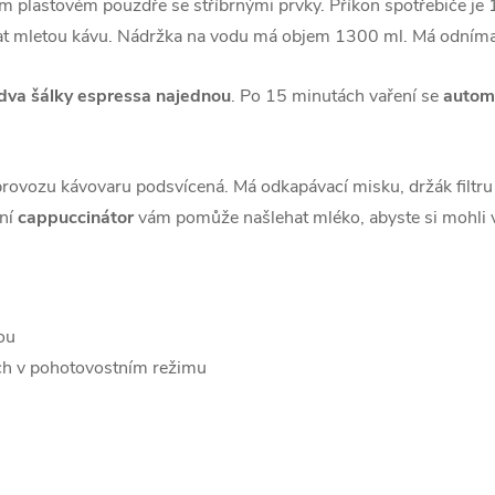
m plastovém pouzdře se stříbrnými prvky. Příkon spotřebiče je 
vat mletou kávu. Nádržka na vodu má objem 1300 ml. Má odníma
dva šálky espressa najednou
. Po 15 minutách vaření se
autom
 provozu kávovaru podsvícená. Má odkapávací misku, držák filtr
ční
cappuccinátor
vám pomůže našlehat mléko, abyste si mohli
ou
ch v pohotovostním režimu