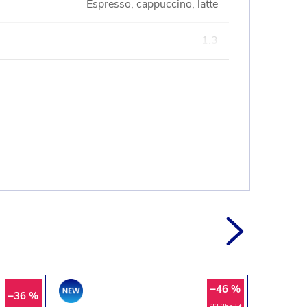
Espresso, cappuccino, latte
1.3
–46 %
Akció
–36 %
22 255 Ft