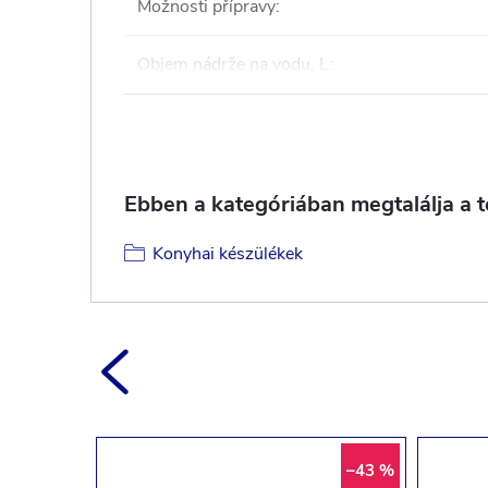
Možnosti přípravy
:
Objem nádrže na vodu, L
:
Ebben a kategóriában megtalálja a 
Konyhai készülékek
–31 %
–43 %