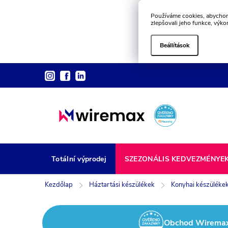
Používáme cookies, abychom
zlepšovali jeho funkce, výko
Beállítások
Ugrás
a
fő
tartalomhoz
Totální výprodej
SZEZONÁLIS KEDVEZMÉNYE
Kezdőlap
Háztartási készülékek
Konyhai készüléke
Obchod Wiremax z