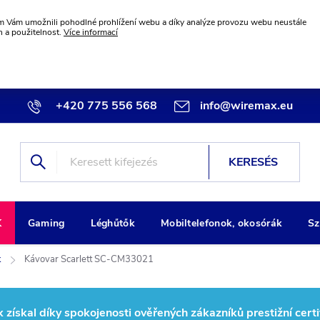
 Vám umožnili pohodlné prohlížení webu a díky analýze provozu webu neustále
n a použitelnost.
Více informací
+420 775 556 568
info@wiremax.eu
KERESÉS
K
Gaming
Léghűtők
Mobiltelefonok, okosórák
Sz
k
Kávovar Scarlett SC-CM33021
ískal díky spokojenosti ověřených zákazníků prestižní certi