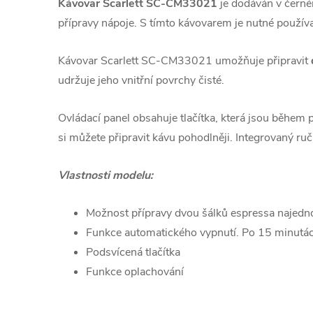
Kávovar Scarlett SC-CM33021
je dodáván v černé
přípravy nápoje. S tímto kávovarem je nutné použí
Kávovar Scarlett SC-CM33021 umožňuje připravit
udržuje jeho vnitřní povrchy čisté.
Ovládací panel obsahuje tlačítka, která jsou během
si můžete připravit kávu pohodlněji. Integrovaný ru
Vlastnosti modelu:
Možnost přípravy dvou šálků espressa najedn
Funkce automatického vypnutí. Po 15 minutá
Podsvícená tlačítka
Funkce oplachování