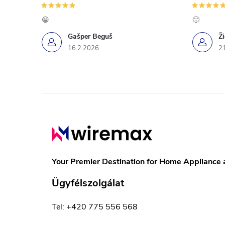
😁
🙂
Gašper Beguš
Ž
16.2.2026
2
L
á
b
Your Premier Destination for Home Appliance 
l
Ügyfélszolgálat
é
Tel: +420 775 556 568