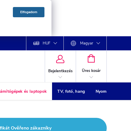
Elfogadom
HUF
Magyar
KOSÁR
Üres kosár
Bejelentkezés
ámítógépek és laptopok
TV, fotó, hang
Nyomtatók
H
fikát Ověřeno zákazníky