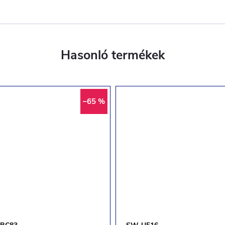
–65 %