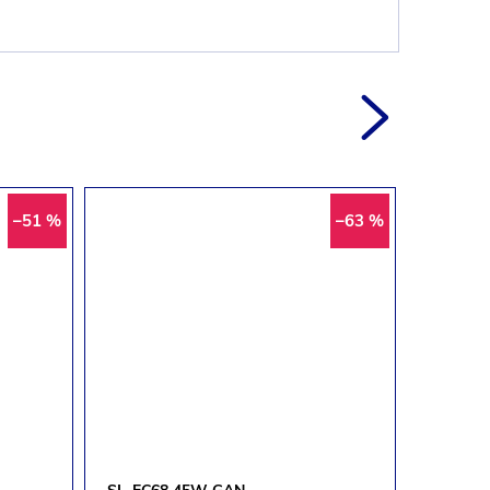
–51 %
–63 %