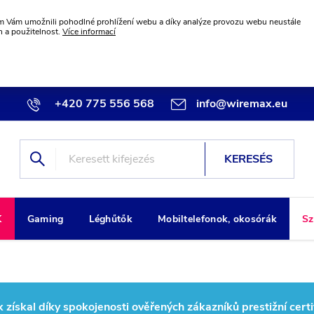
 Vám umožnili pohodlné prohlížení webu a díky analýze provozu webu neustále
n a použitelnost.
Více informací
+420 775 556 568
info@wiremax.eu
KERESÉS
K
Gaming
Léghűtők
Mobiltelefonok, okosórák
Sz
ískal díky spokojenosti ověřených zákazníků prestižní certi