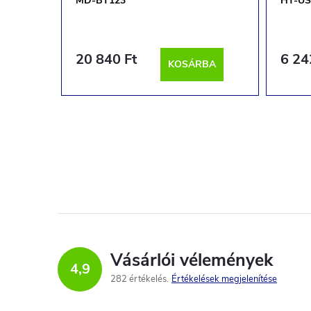
MD-BT123
HY-US
20 840 Ft
6 24
BA
KOSÁRBA
Vásárlói vélemények
4,9
282 értékelés
Értékelések megjelenítése