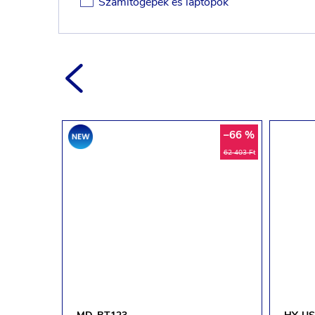
Számítógépek és laptopok
–52 %
–66 %
Akció
4 024 Ft
62 403 Ft