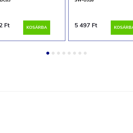
BC83
SW-U516
2 Ft
5 497 Ft
KOSÁRBA
KOSÁRB