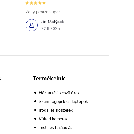
Za ty penize super
Jiří Matýsek
22.8.2025
s
Termékeink
Háztartási készülékek
Számítógépek és laptopok
Irodai és írószerek
Kültéri kamerák
Test- és hajápolás