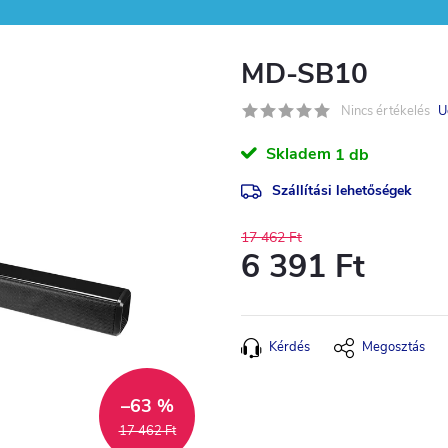
MD-SB10
Nincs értékelés
U
Skladem
1 db
Szállítási lehetőségek
17 462 Ft
6 391 Ft
Egységár:
Kérdés
Megosztás
–63 %
17 462 Ft