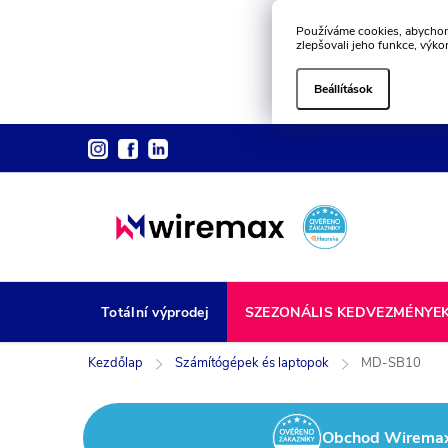
Používáme cookies, abychom
zlepšovali jeho funkce, výko
Beállítások
Ugrás
a
fő
tartalomhoz
Totální výprodej
SZEZONÁLIS KEDVEZMÉNYE
Kezdőlap
Számítógépek és laptopok
MD-SB10
Obchod Wiremax z