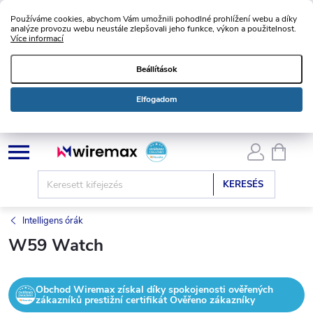
Používáme cookies, abychom Vám umožnili pohodlné prohlížení webu a díky
analýze provozu webu neustále zlepšovali jeho funkce, výkon a použitelnost.
Více informací
Beállítások
Elfogadom
Ugrás
KOSÁ
a
fő
KERESÉS
tartalomhoz
Intelligens órák
W59 Watch
Obchod Wiremax získal díky spokojenosti ověřených
zákazníků prestižní certifikát Ověřeno zákazníky