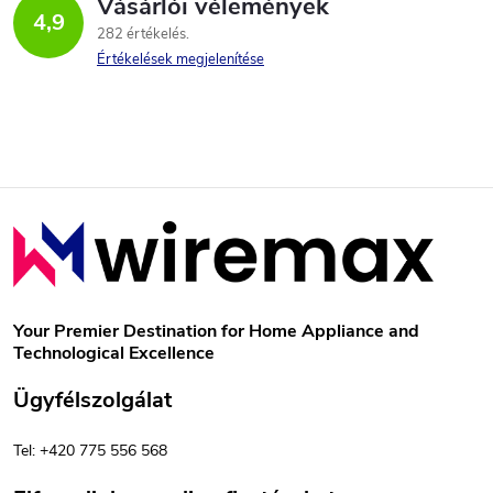
Vásárlói vélemények
4,9
282 értékelés
Értékelések megjelenítése
L
á
b
Your Premier Destination for Home Appliance and
Technological Excellence
l
Ügyfélszolgálat
é
Tel: +420 775 556 568
c