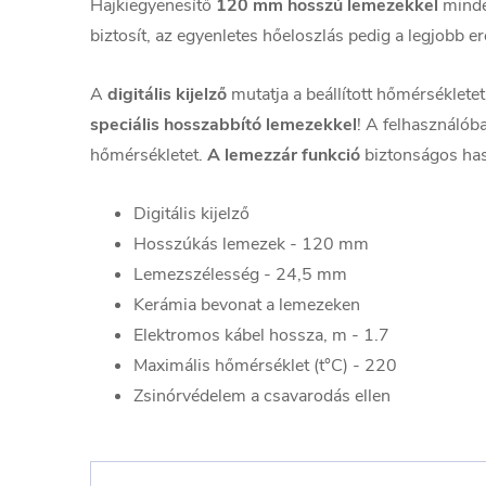
Hajkiegyenesítő
120 mm hosszú lemezekkel
minden
biztosít, az egyenletes hőeloszlás pedig a legjobb e
A
digitális kijelző
mutatja a beállított hőmérsékletet
speciális hosszabbító lemezekkel
! A felhasználób
hőmérsékletet.
A lemezzár funkció
biztonságos hasz
Digitális kijelző
Hosszúkás lemezek - 120 mm
Lemezszélesség - 24,5 mm
Kerámia bevonat a lemezeken
Elektromos kábel hossza, m - 1.7
Maximális hőmérséklet (t°C) - 220
Zsinórvédelem a csavarodás ellen