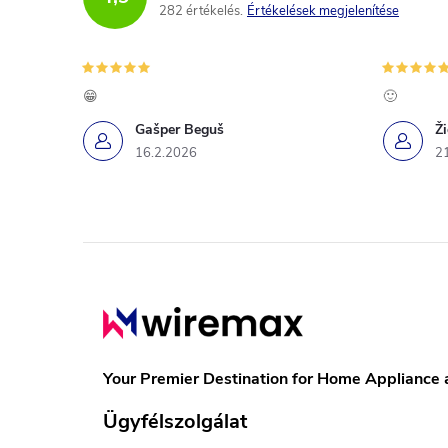
282 értékelés
Értékelések megjelenítése
😁
🙂
Gašper Beguš
Ž
16.2.2026
2
L
á
b
Your Premier Destination for Home Appliance 
l
Ügyfélszolgálat