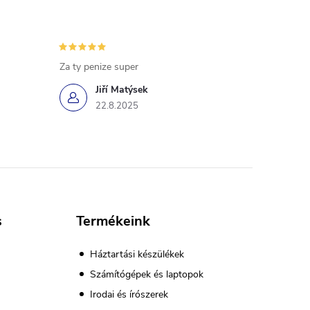
Za ty penize super
Jiří Matýsek
22.8.2025
s
Termékeink
Háztartási készülékek
Számítógépek és laptopok
Irodai és írószerek