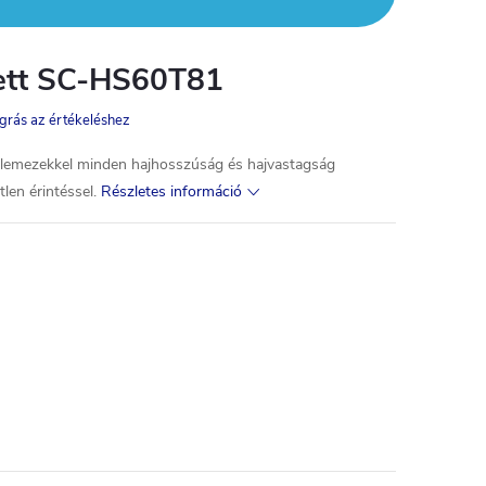
lett SC-HS60T81
grás az értékeléshez
lemezekkel minden hajhosszúság és hajvastagság
len érintéssel.
Részletes információ