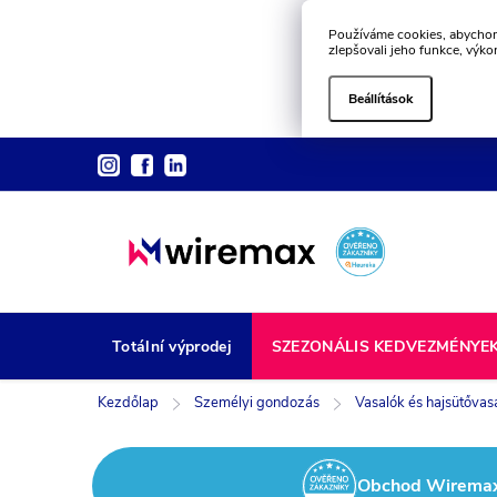
Používáme cookies, abychom
zlepšovali jeho funkce, výko
Beállítások
Ugrás
a
fő
tartalomhoz
Totální výprodej
SZEZONÁLIS KEDVEZMÉNYE
Kezdőlap
Személyi gondozás
Vasalók és hajsütővas
Obchod Wiremax z