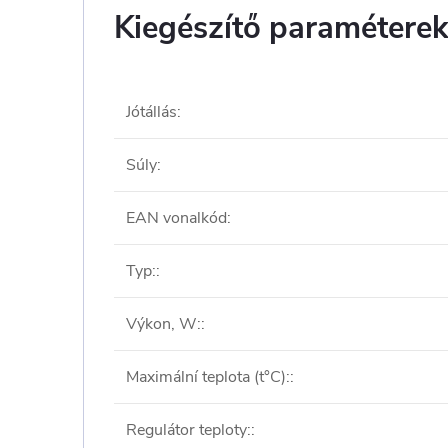
Kiegészítő paramétere
Jótállás
:
Súly
:
EAN vonalkód
:
Typ:
:
Výkon, W:
:
Maximální teplota (t°C):
:
Regulátor teploty:
: