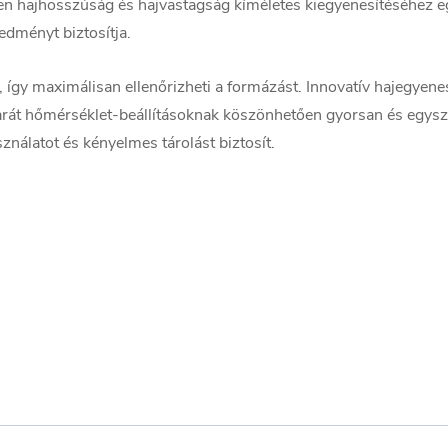
 hajhosszúság és hajvastagság kíméletes kiegyenesítéséhez egy
redményt biztosítja.
, így maximálisan ellenőrizheti a formázást. Innovatív hajegyene
arát hőmérséklet-beállításoknak köszönhetően gyorsan és egyszer
nálatot és kényelmes tárolást biztosít.