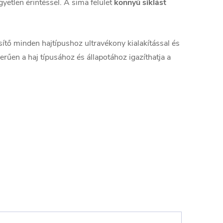
etlen érintéssel. A sima felület
könnyű siklást
sítő minden hajtípushoz ultravékony kialakítással és
űen a haj típusához és állapotához igazíthatja a