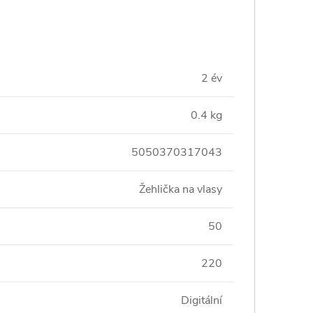
2 év
0.4 kg
5050370317043
Žehlička na vlasy
50
220
Digitální