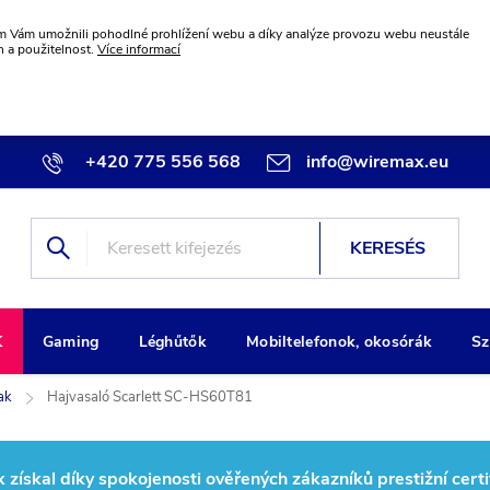
 Vám umožnili pohodlné prohlížení webu a díky analýze provozu webu neustále
n a použitelnost.
Více informací
+420 775 556 568
info@wiremax.eu
KERESÉS
K
Gaming
Léghűtők
Mobiltelefonok, okosórák
Sz
ak
Hajvasaló Scarlett SC-HS60T81
ískal díky spokojenosti ověřených zákazníků prestižní certi