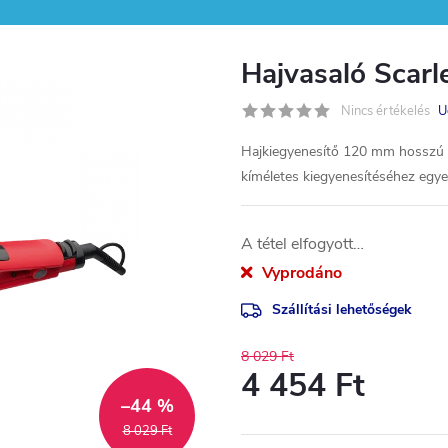
Hajvasaló Scar
Nincs értékelés
U
Hajkiegyenesítő 120 mm hosszú 
kíméletes kiegyenesítéséhez egyet
A tétel elfogyott…
Vyprodáno
Szállítási lehetőségek
8 029 Ft
4 454 Ft
–44 %
Egységár:
8 029 Ft