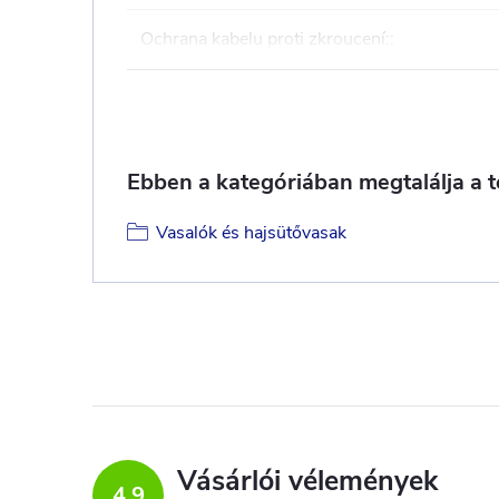
Ochrana kabelu proti zkroucení:
:
Ebben a kategóriában megtalálja a 
Vasalók és hajsütővasak
Vásárlói vélemények
4,9