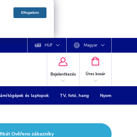
Elfogadom
HUF
Magyar
KOSÁR
Üres kosár
Bejelentkezés
ámítógépek és laptopok
TV, fotó, hang
Nyomtatók
H
fikát Ověřeno zákazníky